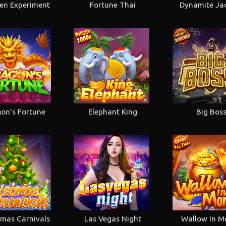
en Experiment
Fortune Thai
Dynamite Ja
on's Fortune
Elephant King
Big Bos
tmas Carnivals
Las Vegas Night
Wallow In M