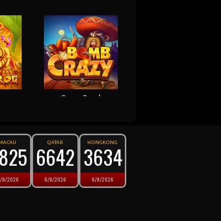
og
Crazy Bomb
MACAU
QATAR
HONGKONG
825
6642
3634
/8/2026
6/8/2026
6/8/2026
nk
Good Luck - Casino
Fortunate