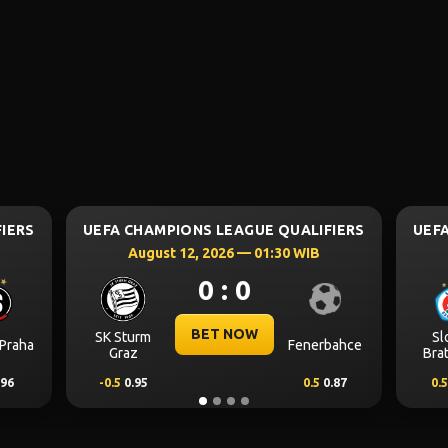
k's Treasure
Golden Temple
Super Ri
IERS
E-FOOTBALL F24 ELITE CLUB FRIENDLY
E-
August 7, 2026 — 20:30 WIB
2 : 1
BET NOW
Saint-
e-Newcastle
e-Real Madrid
oise
United
e-F
1.00
0.00
-0.77
0.00
0.53
-0.
oney Tree
Fruit Ripe
Magic Aca