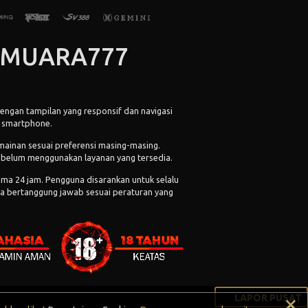
un MUARA777
ts
Laplandia Train
engan tampilan yang responsif dan navigasi
n smartphone.
ainan sesuai preferensi masing-masing.
sebelum menggunakan layanan yang tersedia.
a 24 jam. Pengguna disarankan untuk selalu
a bertanggung jawab sesuai peraturan yang
lisk
Wild West Girls
×
LAPOR PUSAT