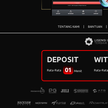
TENTANG KAMI
|
BANTUAN
|
Journey To The West
Go
DEPOSIT
WI
01
Rata-Rata
Rata-Rat
Menit
Forest Treasures
Boo