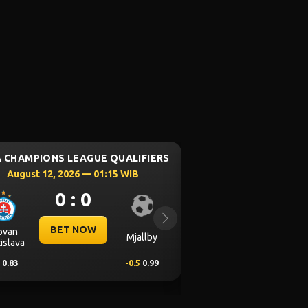
ch
Pirate Treasure
FOOTBALL F24 INTERNATIONAL
FRIENDLY
August 7, 2026 — 20:30 WIB
0 : 2
Next
BET NOW
inland
e-Belgium
25
-0.63
0.25
0.39
demy
Gems Rush