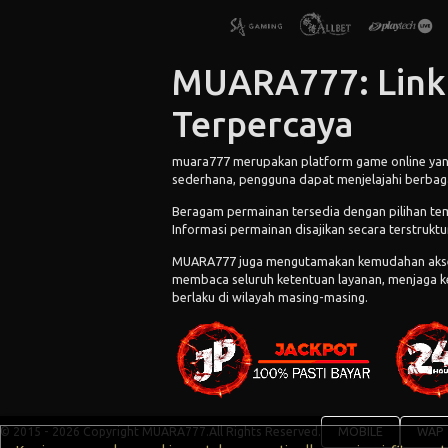
MUARA777: Link
Terpercaya
Friday in Vegas
Crow
muara777
merupakan platform game online yang
sederhana, pengguna dapat menjelajahi berbaga
Beragam permainan tersedia dengan pilihan te
Informasi permainan disajikan secara terstruk
MUARA777 juga mengutamakan kemudahan akses 
membaca seluruh ketentuan layanan, menjaga k
berlaku di wilayah masing-masing.
Jungle Gold
B
Megaways
© 2015 - 2026 Copyright MUARA777.
All Rights Reserved.
MOBILE
WAP