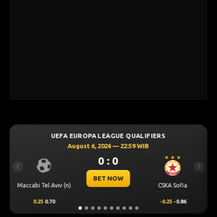
PA LEAGUE QUALIFIERS
UEFA EUROPA LE
 6, 2026 — 22:59 WIB
August 7, 202
0 : 0
0 
Previous
Next
BET NOW
BET
CSKA Sofia
Red Bull Salzburg
-0.25
-0.86
1
0.89