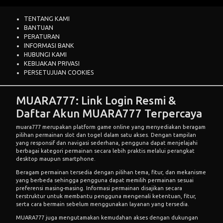
TENTANG KAMI
BANTUAN
PERATURAN
INFORMASI BANK
HUBUNGI KAMI
KEBIJAKAN PRIVASI
PERSETUJUAN COOKIES
MUARA777: Link Login Resmi &
Daftar Akun MUARA777 Terpercaya
muara777
merupakan platform game online yang menyediakan beragam
pilihan permainan slot dan togel dalam satu akses. Dengan tampilan
yang responsif dan navigasi sederhana, pengguna dapat menjelajahi
berbagai kategori permainan secara lebih praktis melalui perangkat
desktop maupun smartphone.
Beragam permainan tersedia dengan pilihan tema, fitur, dan mekanisme
yang berbeda sehingga pengguna dapat memilih permainan sesuai
preferensi masing-masing. Informasi permainan disajikan secara
terstruktur untuk membantu pengguna mengenali ketentuan, fitur,
serta cara bermain sebelum menggunakan layanan yang tersedia.
MUARA777 juga mengutamakan kemudahan akses dengan dukungan