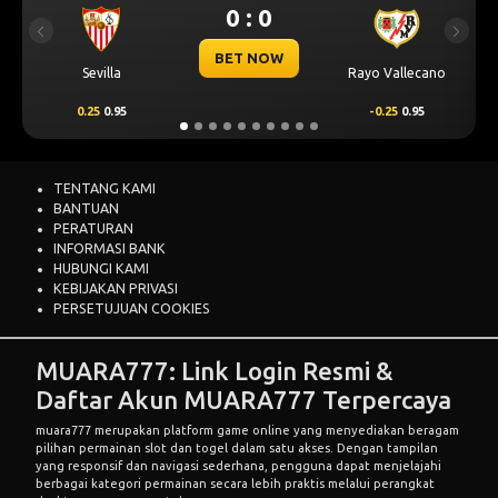
0 : 0
Previous
Next
BET NOW
 Vallecano
Alaves
Getafe
0.25
0.95
0.00
0.62
0.00
-0.72
TENTANG KAMI
BANTUAN
PERATURAN
INFORMASI BANK
HUBUNGI KAMI
KEBIJAKAN PRIVASI
PERSETUJUAN COOKIES
MUARA777: Link Login Resmi &
Daftar Akun MUARA777 Terpercaya
muara777
merupakan platform game online yang menyediakan beragam
pilihan permainan slot dan togel dalam satu akses. Dengan tampilan
yang responsif dan navigasi sederhana, pengguna dapat menjelajahi
berbagai kategori permainan secara lebih praktis melalui perangkat