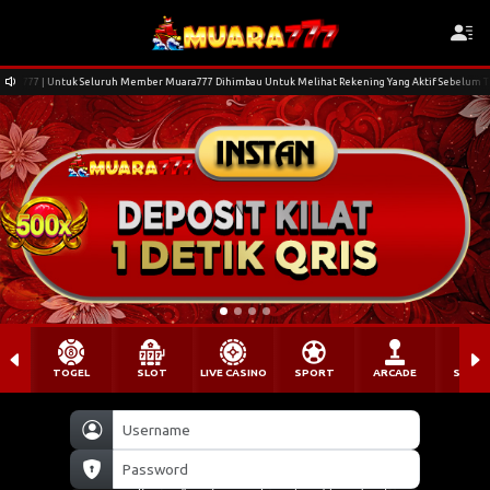
7 | Untuk Seluruh Member Muara777 Dihimbau Untuk Melihat Rekening Yang Aktif Sebelum Transfer |
TOGEL
SLOT
LIVE CASINO
SPORT
ARCADE
SABU