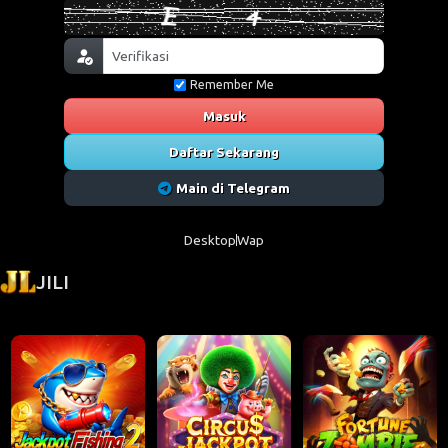
Remember Me
Masuk
Daftar Sekarang
Main di Telegram
Desktop
Wap
JILI