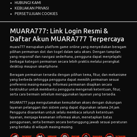
HUBUNGI KAMI
KEBIJAKAN PRIVASI
PERSETUJUAN COOKIES
MUARA777: Link Login Resmi &
Daftar Akun MUARA777 Terpercaya
muara777
merupakan platform game online yang menyediakan beragam
pilihan permainan slot dan togel dalam satu akses. Dengan tampilan
yang responsif dan navigasi sederhana, pengguna dapat menjelajahi
berbagai kategori permainan secara lebih praktis melalui perangkat
desktop maupun smartphone.
Beragam permainan tersedia dengan pilihan tema, fitur, dan mekanisme
yang berbeda sehingga pengguna dapat memilih permainan sesuai
preferensi masing-masing. Informasi permainan disajikan secara
terstruktur untuk membantu pengguna mengenali ketentuan, fitur,
serta cara bermain sebelum menggunakan layanan yang tersedia.
MUARA777 juga mengutamakan kemudahan akses dengan dukungan
layanan pelanggan dan sistem yang dapat digunakan selama 24 jam.
Pengguna disarankan untuk selalu membaca seluruh ketentuan
layanan, menjaga keamanan informasi akun, menetapkan batas
penggunaan, serta bermain secara bertanggung jawab sesuai peraturan
yang berlaku di wilayah masing-masing.