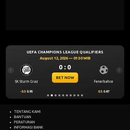
UEFA CHAMPIONS LEAGUE QUALIFIERS
August 12, 2026 — 01:30 WIB
0 : 0
Previous
Next
BET NOW
SK Sturm Graz
Fenerbahce
-0.5
0.95
0.5
0.87
TENTANG KAMI
BANTUAN
PERATURAN
INFORMASI BANK