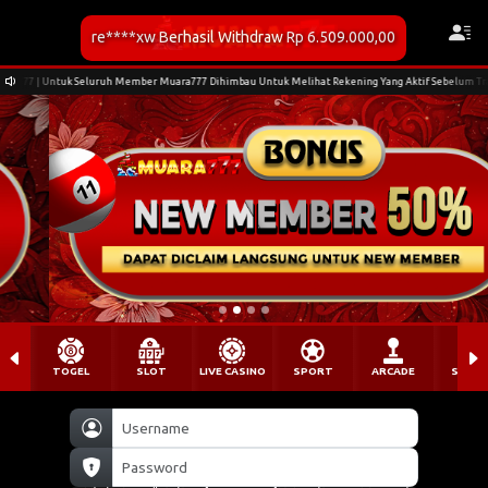
re****xw Berhasil Withdraw Rp 6.509.000,00
uruh Member Muara777 Dihimbau Untuk Melihat Rekening Yang Aktif Sebelum Transfer | Link Alterna
TOGEL
SLOT
LIVE CASINO
SPORT
ARCADE
SABU