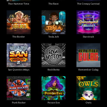
Thor Hammer Time
The Rave
The Creepy Carnival
The Border
Tesla Jolt
Starstruck
San Quentin xWays
Rock Botto
Remember Gulag
Punk Rocker
Poison Eve
Owls