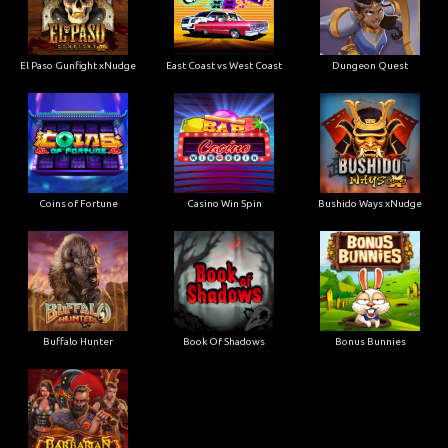
El Paso Gunfight xNudge
East Coast vs West Coast
Dungeon Quest
Coins of Fortune
Casino Win Spin
Bushido Ways xNudge
Buffalo Hunter
Book Of Shadows
Bonus Bunnies