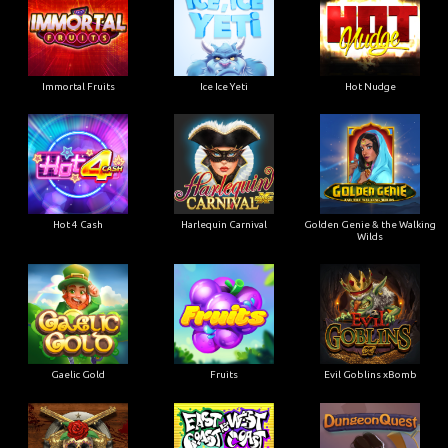
Immortal Fruits
Ice Ice Yeti
Hot Nudge
Hot 4 Cash
Harlequin Carnival
Golden Genie & the Walking
Wilds
Gaelic Gold
Fruits
Evil Goblins xBomb