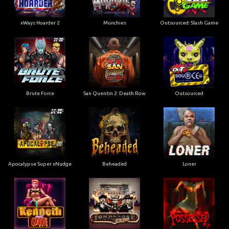
xWays Hoarder 2
Munchies
Outsourced: Slash Game
Brute Force
San Quentin 2: Death Row
Outsourced
Apocalypse Super xNudge
Beheaded
Loner