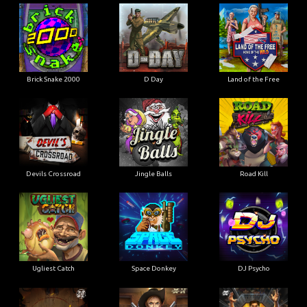
Brick Snake 2000
D Day
Land of the Free
Devils Crossroad
Jingle Balls
Road Kill
Ugliest Catch
Space Donkey
DJ Psycho