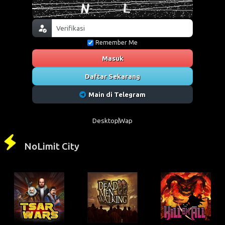
Remember Me
Masuk
Daftar Sekarang
Main di Telegram
Desktop
Wap
NoLimit City