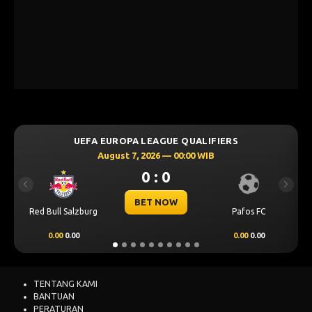
ALIFIERS
UEFA EUROPA LEAGUE QUALIFI
0 WIB
August 7, 2026 — 02:00 WIB
0 : 0
Previous
Next
BET NOW
Pafos FC
Benfica
Hea
0.00
0.00
2.5
0.79
TENTANG KAMI
BANTUAN
PERATURAN