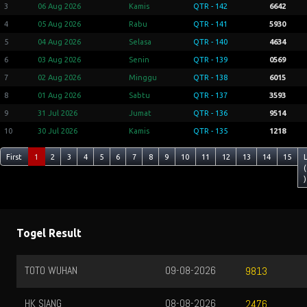
3
06 Aug 2026
Kamis
QTR - 142
6642
4
05 Aug 2026
Rabu
QTR - 141
5930
5
04 Aug 2026
Selasa
QTR - 140
4634
6
03 Aug 2026
Senin
QTR - 139
0569
7
02 Aug 2026
Minggu
QTR - 138
6015
8
01 Aug 2026
Sabtu
QTR - 137
3593
9
31 Jul 2026
Jumat
QTR - 136
9514
10
30 Jul 2026
Kamis
QTR - 135
1218
First
1
2
3
4
5
6
7
8
9
10
11
12
13
14
15
(
)
Togel Result
TOTO WUHAN
09-08-2026
9813
HK SIANG
08-08-2026
2476