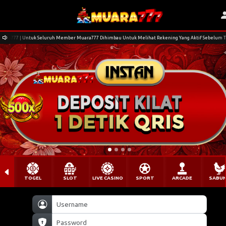
a777 | Untuk Seluruh Member Muara777 Dihimbau Untuk Melihat Rekening Yang Aktif Sebelum Transfer
TOGEL
SLOT
LIVE CASINO
SPORT
ARCADE
SABU