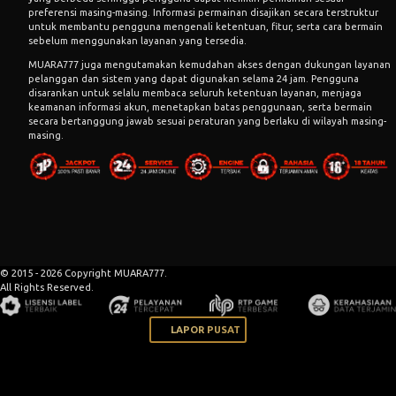
preferensi masing-masing. Informasi permainan disajikan secara terstruktur
untuk membantu pengguna mengenali ketentuan, fitur, serta cara bermain
sebelum menggunakan layanan yang tersedia.
MUARA777 juga mengutamakan kemudahan akses dengan dukungan layanan
pelanggan dan sistem yang dapat digunakan selama 24 jam. Pengguna
disarankan untuk selalu membaca seluruh ketentuan layanan, menjaga
keamanan informasi akun, menetapkan batas penggunaan, serta bermain
secara bertanggung jawab sesuai peraturan yang berlaku di wilayah masing-
masing.
© 2015 - 2026 Copyright MUARA777.
All Rights Reserved.
LAPOR PUSAT