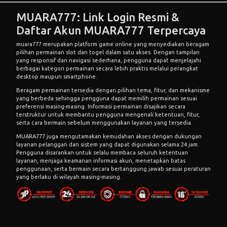
MUARA777: Link Login Resmi &
Daftar Akun MUARA777 Terpercaya
muara777
merupakan platform game online yang menyediakan beragam
pilihan permainan slot dan togel dalam satu akses. Dengan tampilan
yang responsif dan navigasi sederhana, pengguna dapat menjelajahi
berbagai kategori permainan secara lebih praktis melalui perangkat
desktop maupun smartphone.
Beragam permainan tersedia dengan pilihan tema, fitur, dan mekanisme
yang berbeda sehingga pengguna dapat memilih permainan sesuai
preferensi masing-masing. Informasi permainan disajikan secara
terstruktur untuk membantu pengguna mengenali ketentuan, fitur,
serta cara bermain sebelum menggunakan layanan yang tersedia.
MUARA777 juga mengutamakan kemudahan akses dengan dukungan
layanan pelanggan dan sistem yang dapat digunakan selama 24 jam.
Pengguna disarankan untuk selalu membaca seluruh ketentuan
layanan, menjaga keamanan informasi akun, menetapkan batas
penggunaan, serta bermain secara bertanggung jawab sesuai peraturan
yang berlaku di wilayah masing-masing.