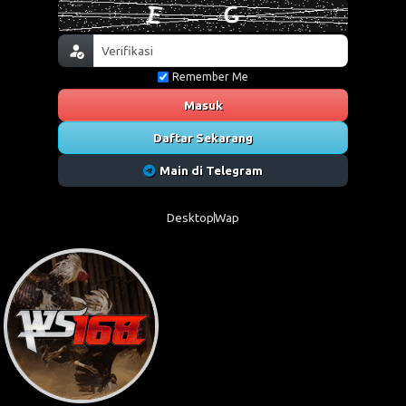
Remember Me
Masuk
Daftar Sekarang
Main di Telegram
Desktop
Wap