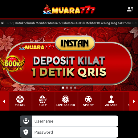
ra777 | Untuk Seluruh Member Muara777 Dihimbau Untuk Melihat Rekening Yang Aktif Sebelum Transf
TOGEL
SLOT
LIVE CASINO
SPORT
ARCADE
SABU