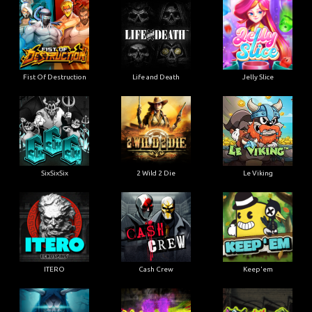
Fist Of Destruction
Life and Death
Jelly Slice
SixSixSix
2 Wild 2 Die
Le Viking
ITERO
Cash Crew
Keep'em