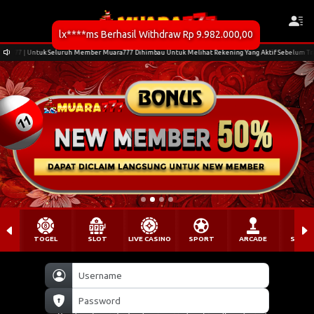
lx****ms Berhasil Withdraw Rp 9.982.000,00
er Muara777 Dihimbau Untuk Melihat Rekening Yang Aktif Sebelum Transfer | Link Alternatif : muar
TOGEL
SLOT
LIVE CASINO
SPORT
ARCADE
SABU