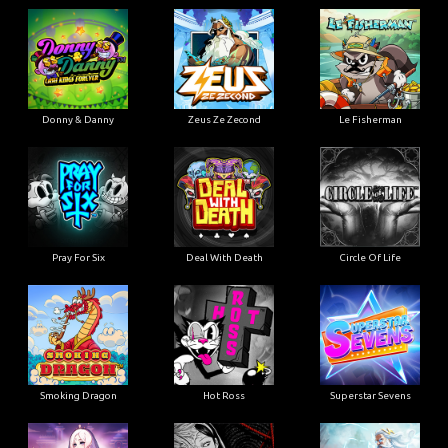
Donny & Danny
Zeus Ze Zecond
Le Fisherman
Pray For Six
Deal With Death
Circle Of Life
Smoking Dragon
Hot Ross
Superstar Sevens