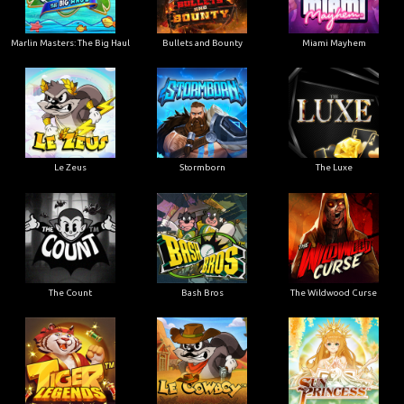
Marlin Masters: The Big Haul
Bullets and Bounty
Miami Mayhem
Le Zeus
Stormborn
The Luxe
The Count
Bash Bros
The Wildwood Curse