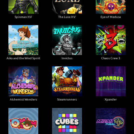
Spinman H.V
The Luxe H.V
Eye of Medusa
Aiko and the Wind Spirit
Invictus
Chaos Crew 3
Alchemist Wonders
Steamrunners
Xpander