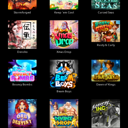
Stormforged
Keep 'em Cool
Cursed Seas
Rusty & Curly
Densho
Xmas Drop
Bouncy Bombs
Dawn of Kings
Beam Boys