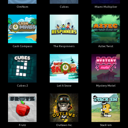
OmNom
Cubes
Miami Multiplier
Cash Compass
The Respinners
Aztec Twist
Cubes 2
Let It Snow
Mystery Motel
Frutz
Outlaws Inc.
Stack'em