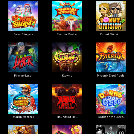
Snow Slingers
Shaolin Master
Donut Division
Fire my Laser
Klowns
Phoenix Duel Reels
Marlin Masters
Hounds of Hell
Dorks of the Deep