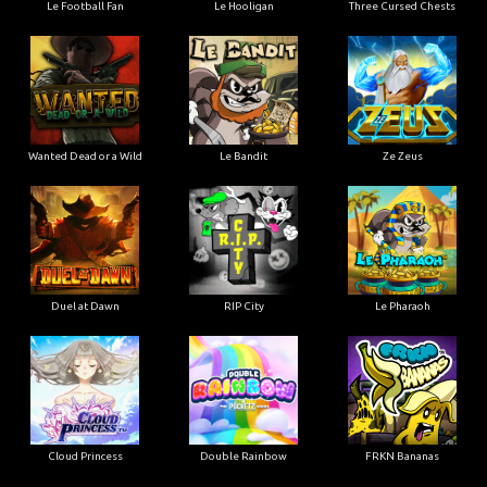
Le Football Fan
Le Hooligan
Three Cursed Chests
Wanted Dead or a Wild
Le Bandit
Ze Zeus
Duel at Dawn
RIP City
Le Pharaoh
Cloud Princess
Double Rainbow
FRKN Bananas