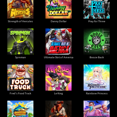
Strength of Hercules
Danny Dollar
Pray for Three
Ultimate Slot of America
Booze Bash
Spinman
Le King
Fred's Food Truck
Rainbow Princess