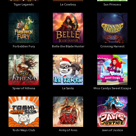
Tiger Legends
Le Cowboy
Sun Princess
Forbidden Fury
Belle the Blade Hunter
Grinning Harvest
Spear of Athena
Le Santa
Miss Candys Sweet Escape
Toshi Ways Club
Army of Ares
Jaws of Justice