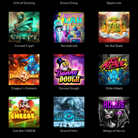
Orb of Destiny
Divine Drop
Slayers Inc
Cursed Crypt
Twisted Lab
Tai the Toadc
Dragon's Domain
Donny Dough
Octo Attack
Get the CHEESE
Rise of Ymir
Wings of Horus