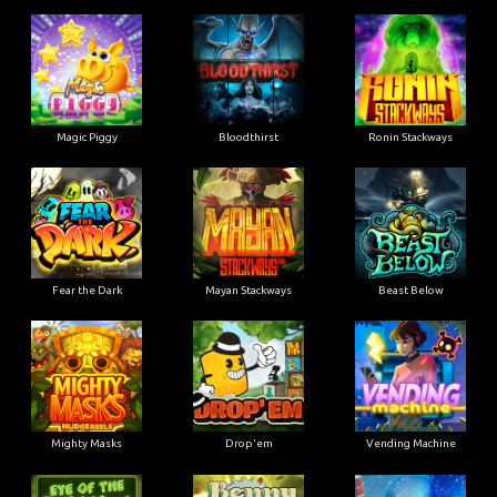
Magic Piggy
Bloodthirst
Ronin Stackways
Fear the Dark
Mayan Stackways
Beast Below
Mighty Masks
Drop'em
Vending Machine