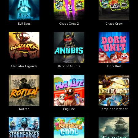
Evil Eyes
Chaos Crew 2
Chaos Crew
Gladiator Legends
Hand of Anubis
Dork Unit
Rotten
Pug Life
Temple of Torment