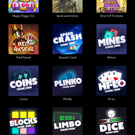
Magic Piggy OG
Sand and Ashes
Rise Of Fortuna
Red Pascal
Speed Crash
Mines
Coins
Plinko
Hi-Lo