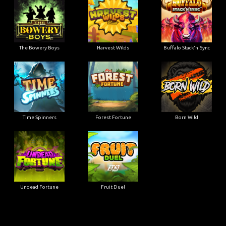
The Bowery Boys
Harvest Wilds
Buffalo Stack'n'Sync
Time Spinners
Forest Fortune
Born Wild
Undead Fortune
Fruit Duel