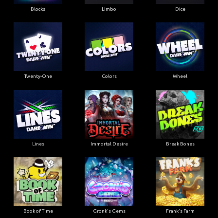
Blocks
Limbo
Dice
Twenty-One
Colors
Wheel
Lines
Immortal Desire
Break Bones
Book of Time
Gronk's Gems
Frank's Farm