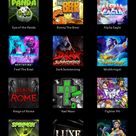
Eye of the Panda
Benny The Beer
Alpha Eagle
Feel The Beat
Dark Summoning
Wishbringer
Reign of Rome
Rad Maxx
Fighter Pit