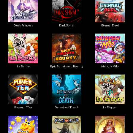
Dusk Princess
Dark Spiral
Eternal Duel
Le Bunny
Epic Bullets and Bounty
Munchy Milo
Power of Ten
Dynasty of Death
Le Digger