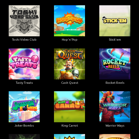
Toshi Video Club
Hop'n'Pop
Stick'em
Tasty Treats
Cash Quest
Rocket Reels
Joker Bombs
King Carrot
Warrior Ways