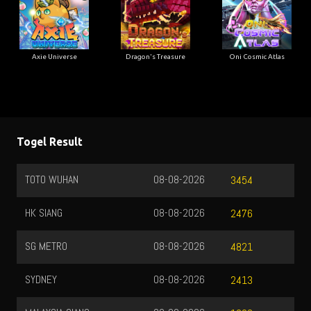
Axie Universe
Dragon's Treasure
Oni Cosmic Atlas
Togel Result
TOTO WUHAN
08-08-2026
3454
HK SIANG
08-08-2026
2476
SG METRO
08-08-2026
4821
SYDNEY
08-08-2026
2413