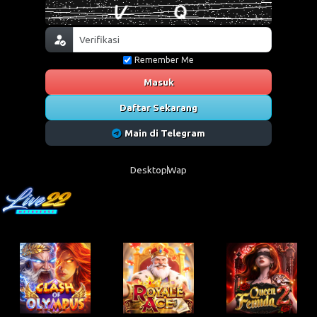
Remember Me
Masuk
Daftar Sekarang
Main di Telegram
Desktop
Wap