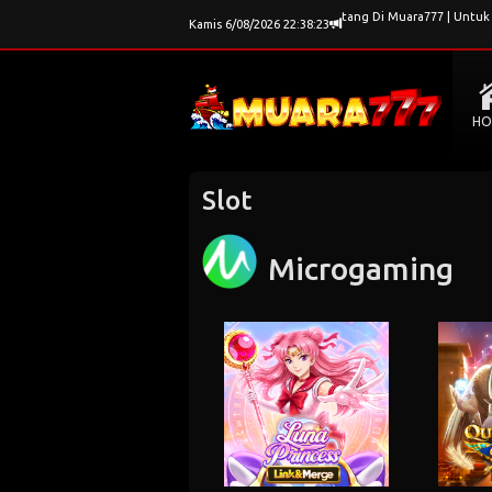
Selamat Datang Di Muara777 | Untuk Seluruh 
Kamis 6/08/2026 22:38:24
HO
Slot
Microgaming