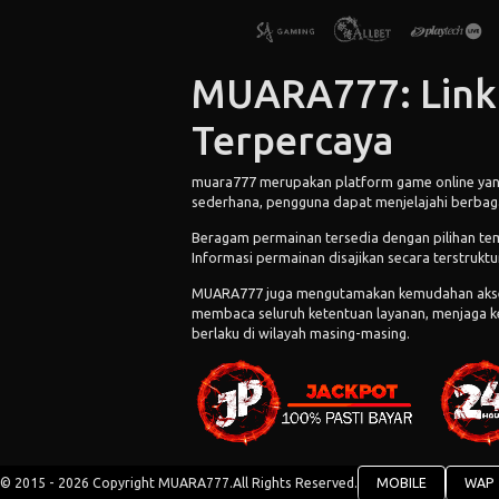
MUARA777: Link
Red Hot Riches
Cash 
Terpercaya
muara777
merupakan platform game online yang
sederhana, pengguna dapat menjelajahi berbaga
Beragam permainan tersedia dengan pilihan te
Informasi permainan disajikan secara terstruk
MUARA777 juga mengutamakan kemudahan akses 
membaca seluruh ketentuan layanan, menjaga k
berlaku di wilayah masing-masing.
Sweet Jar Xmas
Fire &
Combo
© 2015 - 2026 Copyright MUARA777.
All Rights Reserved.
MOBILE
WAP