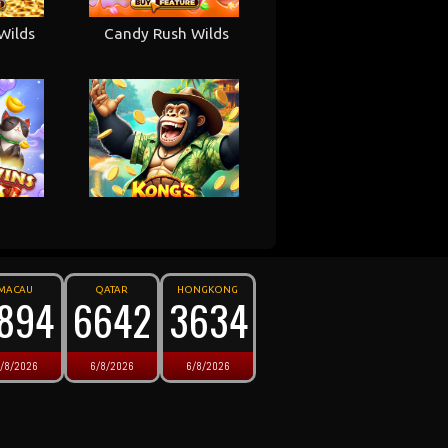
Wilds
Candy Rush Wilds
Wilds
Kong's Jungle Tower
s
MACAU
QATAR
HONGKONG
894
6642
3634
/8/2026
6/8/2026
6/8/2026