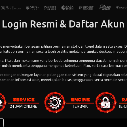
 Login Resmi & Daftar Ak
Blitz Extreme
Treasure Gems
10000 Fort
 menyediakan beragam pilihan permainan slot dan togel dalam satu akses. D
i kategori permainan secara lebih praktis melalui perangkat desktop maupu
ma, fitur, dan mekanisme yang berbeda sehingga pengguna dapat memilih perm
tur untuk membantu pengguna mengenali ketentuan, fitur, serta cara bermain 
dengan dukungan layanan pelanggan dan sistem yang dapat digunakan selam
eamanan informasi akun, menetapkan batas penggunaan, serta bermain secar
 Diamond Jingle
Plenty of Presents
Curse of Me
Joker