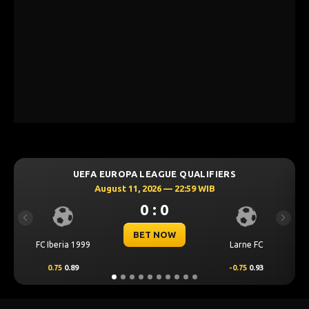
ROPA LEAGUE QUALIFIERS
UEFA CHAMPION
st 11, 2026 — 22:59 WIB
August 11,
0 : 0
Previous
Next
BET NOW
B
Larne FC
Bodo Glimt
-0.75
0.93
0.75
0.77