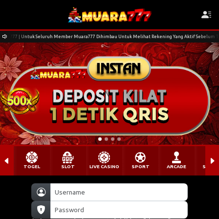
a777 | Untuk Seluruh Member Muara777 Dihimbau Untuk Melihat Rekening Yang Aktif Sebelum Transfer
TOGEL
SLOT
LIVE CASINO
SPORT
ARCADE
SABU