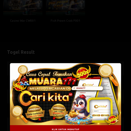
Casino War CW001
Fish Prawn Crab F001
Togel Result
TOTO WUHAN
06-08-2026
4498
HK SIANG
05-08-2026
0773
SG METRO
05-08-2026
6892
SYDNEY
05-08-2026
6199
MALAYSIA SIANG
05-08-2026
6517
KLIK UNTUK MENUTUP